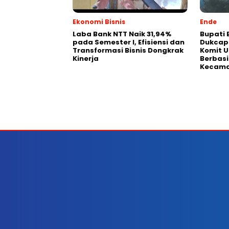
Ekonomi Bisnis
Ende
Laba Bank NTT Naik 31,94%
Bupati 
pada Semester I, Efisiensi dan
Dukcapi
Transformasi Bisnis Dongkrak
Komit U
Kinerja
Berbasi
Kecam