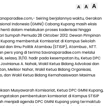
A
A
A
naparadise.com,- Seiring berjalannya waktu, Gerakan
ional Indonesia (GMNI) Cabang Kupang masih eksis
-henti dalam melakukan proses kaderisasi hingga
i Sumpah Pemuda 28 Oktober 2012. Dewan Pimpinan
Kupang membentuk Komisariat di Kampus Sekolah
sial dan Ilmu Politik Atambau (STISIP), Atambua , NTT.
an pers yang di terima Savanaparadise.com melalui
ik, selasa, 31/10. hadir pada kesempatan itu, Ketua DPC
Jovinianus A. Nahak, Wakil Ketua Bidang Advokasi dan
n, Melkior Nahar, Wakil Ketua Bidang Organisasi,
lo, dan Wakil Ketua Bidang Kemahasiswaan Maximus
aan Musyawarah Komisariat, Ketua DPC GMNI Kupang,
engatakan pembentukan komisariat di Kampus STISIP
h menjadi agenda DPC GMNI Kupang yang termaktub