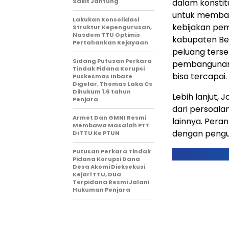
Sakit Jantung
dalam konstitu
untuk memban
Lakukan Konsolidasi
kebijakan peme
Struktur Kepengurusan,
Nasdem TTU Optimis
kabupaten Be
Pertahankan Kejayaan
peluang tersen
Sidang Putusan Perkara
pembangunan.
Tindak Pidana Korupsi
bisa tercapai.
Puskesmas Inbate
Digelar, Thomas Laka Cs
Dihukum 1,6 tahun
Lebih lanjut, 
Penjara
dari persoalan
Armet Dan GMNI Resmi
lainnya. Pera
Membawa Masalah PTT
dengan pengua
Di TTU Ke PTUN
Putusan Perkara Tindak
Pidana Korupsi Dana
Desa Akomi Dieksekusi
Kejari TTU, Dua
Terpidana Resmi Jalani
Hukuman Penjara