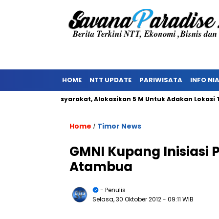
HOME
NTT UPDATE
PARIWISATA
INFO NI
enolakan Masyarakat, Alokasikan 5 M Untuk Adakan Lokasi TPST
Home
Timor News
/
GMNI Kupang Inisiasi
Atambua
- Penulis
Selasa, 30 Oktober 2012
- 09:11 WIB