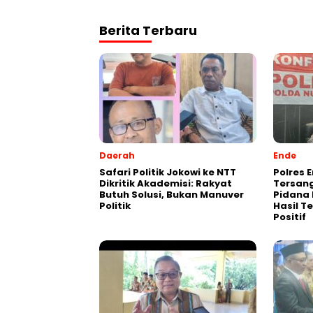
Berita Terbaru
Daerah
Ende
Safari Politik Jokowi ke NTT
Polres 
Dikritik Akademisi: Rakyat
Tersan
Butuh Solusi, Bukan Manuver
Pidana 
Politik
Hasil T
Positif