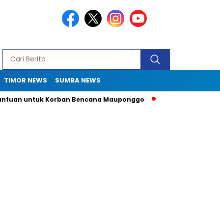
TIMOR NEWS
SUMBA NEWS
an untuk Korban Bencana Mauponggo
Drama Pergub 33: Kadis