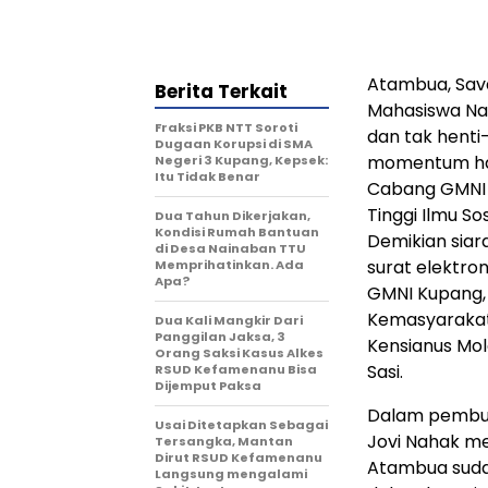
Atambua, Sava
Berita Terkait
Mahasiswa Nas
Fraksi PKB NTT Soroti
dan tak henti
Dugaan Korupsi di SMA
momentum har
Negeri 3 Kupang, Kepsek:
Itu Tidak Benar
Cabang GMNI 
Tinggi Ilmu So
Dua Tahun Dikerjakan,
Kondisi Rumah Bantuan
Demikian siar
di Desa Nainaban TTU
surat elektron
Memprihatinkan. Ada
Apa?
GMNI Kupang, 
Kemasyarakata
Dua Kali Mangkir Dari
Panggilan Jaksa, 3
Kensianus Mo
Orang Saksi Kasus Alkes
Sasi.
RSUD Kefamenanu Bisa
Dijemput Paksa
Dalam pembuk
Usai Ditetapkan Sebagai
Jovi Nahak m
Tersangka, Mantan
Dirut RSUD Kefamenanu
Atambua suda
Langsung mengalami