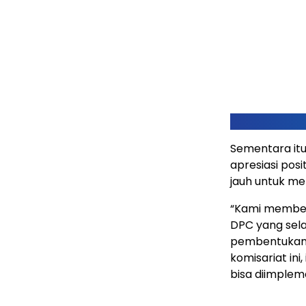
Sementara itu
apresiasi pos
jauh untuk me
“Kami member
DPC yang sel
pembentukan k
komisariat ini
bisa diimpleme