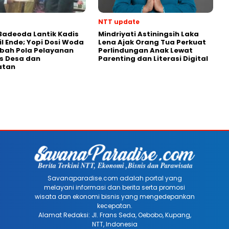
NTT update
Badeoda Lantik Kadis
Mindriyati Astiningsih Laka
l Ende; Yopi Dosi Woda
Lena Ajak Orang Tua Perkuat
bah Pola Pelayanan
Perlindungan Anak Lewat
s Desa dan
Parenting dan Literasi Digital
atan
Savanaparadise.com adalah portal yang
melayani informasi dan berita serta promosi
wisata dan ekonomi bisnis yang mengedepankan
kecepatan.
Alamat Redaksi: Jl. Frans Seda, Oebobo, Kupang,
NTT, Indonesia