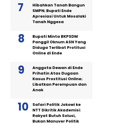
Hibahkan Tanah Bangun
SMPN; Bupati Ende
Apresiasi Untuk Mosalaki
Tanah Nggesa
Bupati Minta BKPSDM
Panggil Oknum ASN Yang
Diduga Terlibat Protitusi
Online di Ende
Anggota Dewan di Ende
Prihatin Atas Dugaan
Kasus Prostitusi Online;
Libatkan Perempuan dan
Anak
Safari Politik Jokowi ke
NTT Dikritik Akademisi:
Rakyat Butuh Solusi,
Bukan Manuver Politik