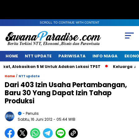
SCROLL TO CONTINUE WITH CONTENT
HOME
NTT UPDATE
PARIWISATA
INFO NIAGA
EKONO
, Alokasikan 5 M Untuk Adakan Lokasi TPST
Keluarga Alm J
/
Home
NTT update
Dari 403 Izin Usaha Pertambangan,
Baru 30 Yang Dapat Izin Tahap
Produksi
- Penulis
Sabtu, 16 Juni 2012
- 05:44 WIB