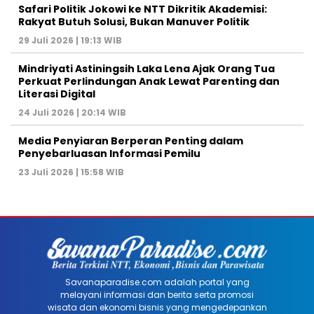
Safari Politik Jokowi ke NTT Dikritik Akademisi:
Rakyat Butuh Solusi, Bukan Manuver Politik
29 Juli 2026 | 19:13 WIB
Mindriyati Astiningsih Laka Lena Ajak Orang Tua
Perkuat Perlindungan Anak Lewat Parenting dan
Literasi Digital
24 Juli 2026 | 20:14 WIB
Media Penyiaran Berperan Penting dalam
Penyebarluasan Informasi Pemilu
23 Juli 2026 | 15:58 WIB
Savanaparadise.com adalah portal yang
melayani informasi dan berita serta promosi
wisata dan ekonomi bisnis yang mengedepankan