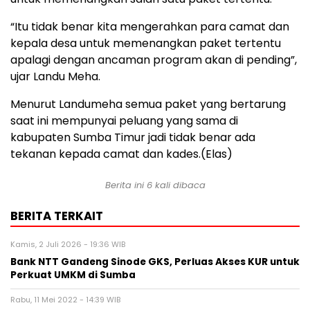
“Itu tidak benar kita mengerahkan para camat dan
kepala desa untuk memenangkan paket tertentu
apalagi dengan ancaman program akan di pending”,
ujar Landu Meha.
Menurut Landumeha semua paket yang bertarung
saat ini mempunyai peluang yang sama di
kabupaten Sumba Timur jadi tidak benar ada
tekanan kepada camat dan kades.(Elas)
Berita ini 6 kali dibaca
BERITA TERKAIT
Kamis, 2 Juli 2026 - 19:36 WIB
Bank NTT Gandeng Sinode GKS, Perluas Akses KUR untuk
Perkuat UMKM di Sumba
Rabu, 11 Mei 2022 - 14:39 WIB