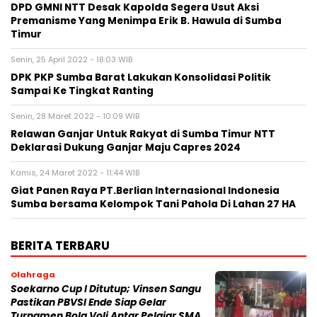
DPD GMNI NTT Desak Kapolda Segera Usut Aksi
Premanisme Yang Menimpa Erik B. Hawula di Sumba
Timur
Senin, 25 April 2022 - 18:03 WIB
DPK PKP Sumba Barat Lakukan Konsolidasi Politik
Sampai Ke Tingkat Ranting
Senin, 28 Maret 2022 - 10:09 WIB
Relawan Ganjar Untuk Rakyat di Sumba Timur NTT
Deklarasi Dukung Ganjar Maju Capres 2024
Kamis, 24 Maret 2022 - 11:44 WIB
Giat Panen Raya PT.Berlian Internasional Indonesia
Sumba bersama Kelompok Tani Pahola Di Lahan 27 HA
BERITA TERBARU
Olahraga
Soekarno Cup I Ditutup; Vinsen Sangu
Pastikan PBVSI Ende Siap Gelar
Turnamen Bola Voli Antar Pelajar SMA