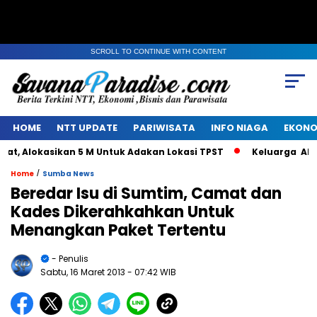
SCROLL TO CONTINUE WITH CONTENT
HOME
NTT UPDATE
PARIWISATA
INFO NIAGA
EKONO
 Alokasikan 5 M Untuk Adakan Lokasi TPST
Keluarga Alm Ja
/
Home
Sumba News
Beredar Isu di Sumtim, Camat dan
Kades Dikerahkahkan Untuk
Menangkan Paket Tertentu
- Penulis
Sabtu, 16 Maret 2013
- 07:42 WIB