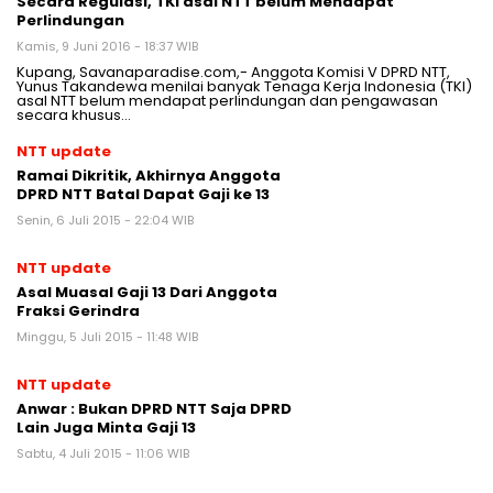
Secara Regulasi, TKI asal NTT belum Mendapat
Perlindungan
Kamis, 9 Juni 2016 - 18:37 WIB
Kupang, Savanaparadise.com,- Anggota Komisi V DPRD NTT,
Yunus Takandewa menilai banyak Tenaga Kerja Indonesia (TKI)
asal NTT belum mendapat perlindungan dan pengawasan
secara khusus…
NTT update
Ramai Dikritik, Akhirnya Anggota
DPRD NTT Batal Dapat Gaji ke 13
Senin, 6 Juli 2015 - 22:04 WIB
NTT update
Asal Muasal Gaji 13 Dari Anggota
Fraksi Gerindra
Minggu, 5 Juli 2015 - 11:48 WIB
NTT update
Anwar : Bukan DPRD NTT Saja DPRD
Lain Juga Minta Gaji 13
Sabtu, 4 Juli 2015 - 11:06 WIB