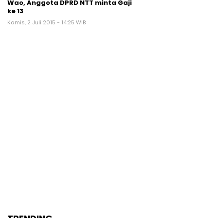
Wao, Anggota DPRD NTT minta Gaji
ke 13
Kamis, 2 Juli 2015 - 14:25 WIB