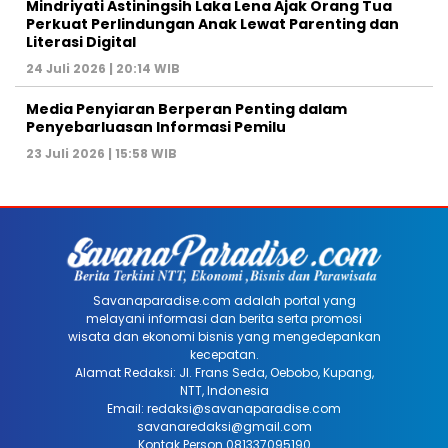
Mindriyati Astiningsih Laka Lena Ajak Orang Tua
Perkuat Perlindungan Anak Lewat Parenting dan
Literasi Digital
24 Juli 2026 | 20:14 WIB
Media Penyiaran Berperan Penting dalam
Penyebarluasan Informasi Pemilu
23 Juli 2026 | 15:58 WIB
Savanaparadise.com adalah portal yang
melayani informasi dan berita serta promosi
wisata dan ekonomi bisnis yang mengedepankan
kecepatan.
Alamat Redaksi: Jl. Frans Seda, Oebobo, Kupang,
NTT, Indonesia
Email: redaksi@savanaparadise.com
savanaredaksi@gmail.com
Kontak Person 081337095190