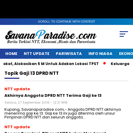
SCROLL TO CONTINUE WITH CONTENT
HOME
NTT UPDATE
PARIWISATA
INFO NIAGA
EKONO
at, Alokasikan 5 M Untuk Adakan Lokasi TPST
Keluarga Alm
Topik
Gaji 13 DPRD NTT
NTT update
Akhirnya Anggota DPRD NTT Terima Gaji ke 13
Selasa, 27 September 2016 - 12:21 WIB
Kupang, Savanaparadise.com,- Anggota DPRD NTT akhirnya
menerima gaji ke 13. Gaji ke 13 ini juga diterima oleh unsur
Pimpinan DPRD NTT dan seluruh anggota…
NTT update