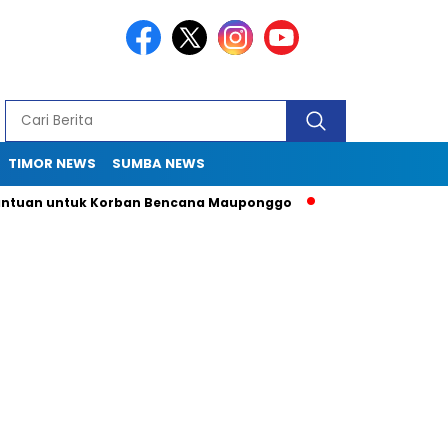
TIMOR NEWS
SUMBA NEWS
uan untuk Korban Bencana Mauponggo
Drama Pergub 33: Kadi