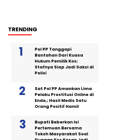
TRENDING
Pol PP Tanggapi
Bantahan Dari Kuasa
Hukum Pemilik Kos;
Stafnya Siap Jadi Saksi di
Polisi
Sat Pol PP Amankan Lima
Pelaku Prostitusi Online di
Ende,; Hasil Medis Satu
Orang Positif Hamil
Bupati Beberkan Isi
Pertemuan Bersama
Tokoh Masyarakat Soal
Dugaan Kos Kosan Jadi