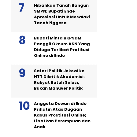
Hibahkan Tanah Bangun
SMPN; Bupati Ende
Apresiasi Untuk Mosalaki
Tanah Nggesa
Bupati Minta BKPSDM
Panggil Oknum ASN Yang
Diduga Terlibat Protitusi
Online di Ende
Safari Politik Jokowi ke
NTT Dikritik Akademisi:
Rakyat Butuh Solusi,
Bukan Manuver Politik
Anggota Dewan di Ende
Prihatin Atas Dugaan
Kasus Prostitusi Online;
Libatkan Perempuan dan
Anak