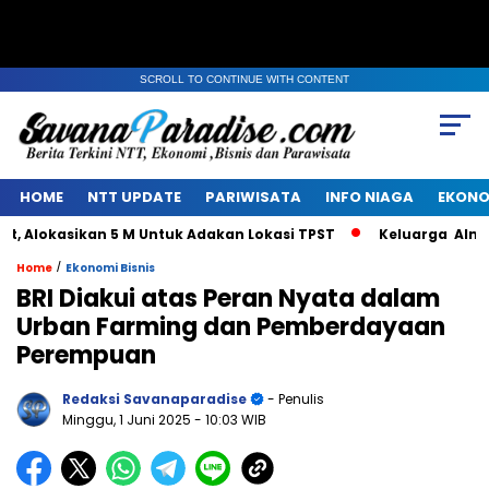
SCROLL TO CONTINUE WITH CONTENT
HOME
NTT UPDATE
PARIWISATA
INFO NIAGA
EKONO
okasikan 5 M Untuk Adakan Lokasi TPST
Keluarga Alm Jaco
/
Home
Ekonomi Bisnis
BRI Diakui atas Peran Nyata dalam
Urban Farming dan Pemberdayaan
Perempuan
Redaksi Savanaparadise
- Penulis
Minggu, 1 Juni 2025
- 10:03 WIB