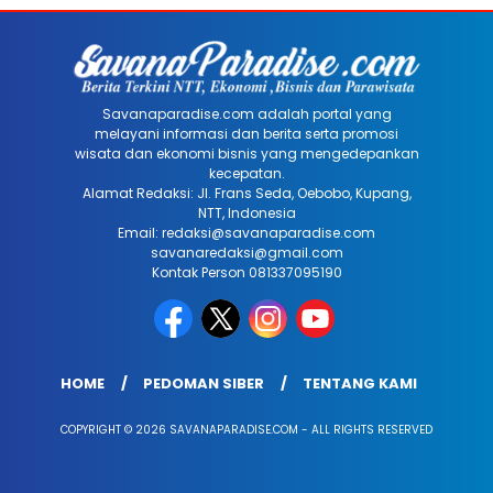
Savanaparadise.com adalah portal yang
melayani informasi dan berita serta promosi
wisata dan ekonomi bisnis yang mengedepankan
kecepatan.
Alamat Redaksi: Jl. Frans Seda, Oebobo, Kupang,
NTT, Indonesia
Email: redaksi@savanaparadise.com
savanaredaksi@gmail.com
Kontak Person 081337095190
HOME
PEDOMAN SIBER
TENTANG KAMI
COPYRIGHT © 2026 SAVANAPARADISE.COM - ALL RIGHTS RESERVED