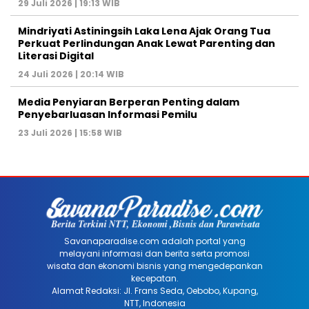
29 Juli 2026 | 19:13 WIB
Mindriyati Astiningsih Laka Lena Ajak Orang Tua
Perkuat Perlindungan Anak Lewat Parenting dan
Literasi Digital
24 Juli 2026 | 20:14 WIB
Media Penyiaran Berperan Penting dalam
Penyebarluasan Informasi Pemilu
23 Juli 2026 | 15:58 WIB
Savanaparadise.com adalah portal yang
melayani informasi dan berita serta promosi
wisata dan ekonomi bisnis yang mengedepankan
kecepatan.
Alamat Redaksi: Jl. Frans Seda, Oebobo, Kupang,
NTT, Indonesia