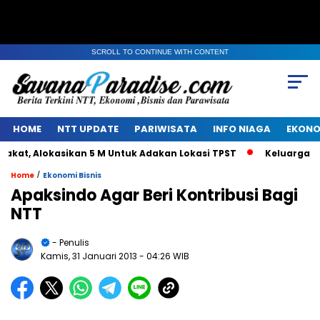
SCROLL TO CONTINUE WITH CONTENT
HOME
NTT UPDATE
PARIWISATA
INFO NIAGA
EKONO
t, Alokasikan 5 M Untuk Adakan Lokasi TPST
Keluarga Alm 
/
Home
Ekonomi Bisnis
Apaksindo Agar Beri Kontribusi Bagi
NTT
- Penulis
Kamis, 31 Januari 2013
- 04:26 WIB