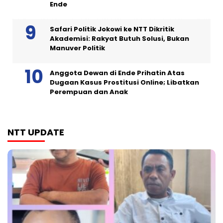
Ende
Safari Politik Jokowi ke NTT Dikritik
Akademisi: Rakyat Butuh Solusi, Bukan
Manuver Politik
Anggota Dewan di Ende Prihatin Atas
Dugaan Kasus Prostitusi Online; Libatkan
Perempuan dan Anak
NTT UPDATE