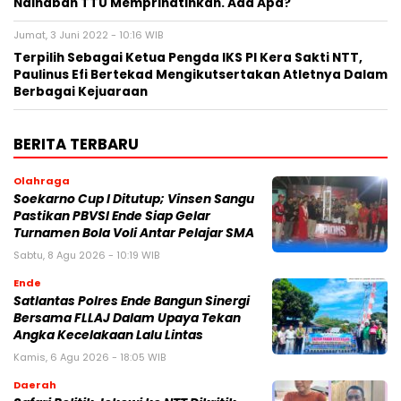
Nainaban TTU Memprihatinkan. Ada Apa?
Jumat, 3 Juni 2022 - 10:16 WIB
Terpilih Sebagai Ketua Pengda IKS PI Kera Sakti NTT,
Paulinus Efi Bertekad Mengikutsertakan Atletnya Dalam
Berbagai Kejuaraan
BERITA TERBARU
Olahraga
Soekarno Cup I Ditutup; Vinsen Sangu
Pastikan PBVSI Ende Siap Gelar
Turnamen Bola Voli Antar Pelajar SMA
Sabtu, 8 Agu 2026 - 10:19 WIB
Ende
Satlantas Polres Ende Bangun Sinergi
Bersama FLLAJ Dalam Upaya Tekan
Angka Kecelakaan Lalu Lintas
Kamis, 6 Agu 2026 - 18:05 WIB
Daerah