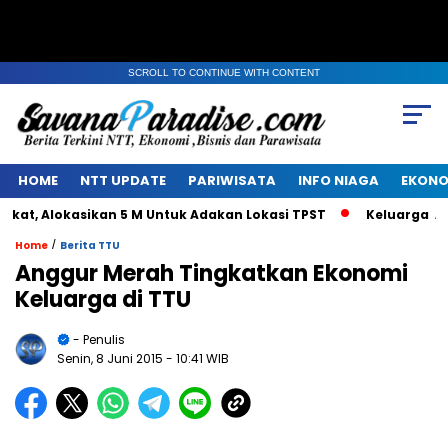
SCROLL TO CONTINUE WITH CONTENT
HOME
NTT UPDATE
PARIWISATA
INFO NIAGA
EKONO
, Alokasikan 5 M Untuk Adakan Lokasi TPST
Keluarga Alm J
/
Home
Berita TTU
Anggur Merah Tingkatkan Ekonomi
Keluarga di TTU
- Penulis
Senin, 8 Juni 2015
- 10:41 WIB