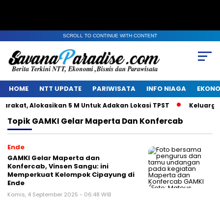
SCROLL TO CONTINUE WITH CONTENT
HOME
NTT UPDATE
PARIWISATA
INFO NIAGA
EKONO
akat, Alokasikan 5 M Untuk Adakan Lokasi TPST
Keluarga A
Topik
GAMKI Gelar Maperta Dan Konfercab
Ende
GAMKI Gelar Maperta dan
Konfercab, Vinsen Sangu: ini
Memperkuat Kelompok Cipayung di
Ende
Kamis, 4 September 2025 - 06:48 WIB