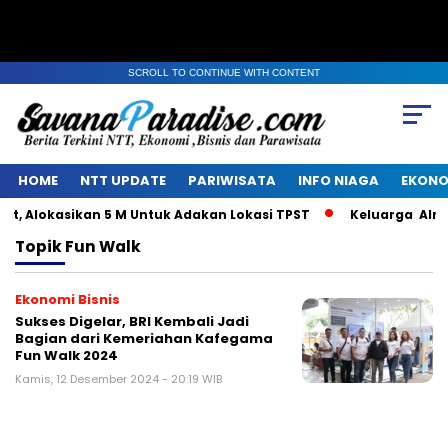
SCROLL TO CONTINUE WITH CONTENT
HOME
NTT UPDATE
PARIWISATA
INFO NIAGA
EKONO
, Alokasikan 5 M Untuk Adakan Lokasi TPST
Keluarga Alm J
Topik
Fun Walk
Ekonomi Bisnis
Sukses Digelar, BRI Kembali Jadi
Bagian dari Kemeriahan Kafegama
Fun Walk 2024
Kamis, 12 Desember 2024 - 20:19 WIB