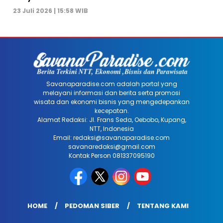
23 Juli 2026 | 15:58 WIB
Savanaparadise.com adalah portal yang
melayani informasi dan berita serta promosi
wisata dan ekonomi bisnis yang mengedepankan
kecepatan.
Alamat Redaksi: Jl. Frans Seda, Oebobo, Kupang,
NTT, Indonesia
Email: redaksi@savanaparadise.com
savanaredaksi@gmail.com
Kontak Person 081337095190
HOME
PEDOMAN SIBER
TENTANG KAMI