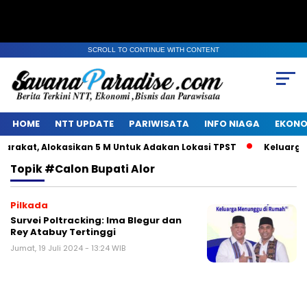
SCROLL TO CONTINUE WITH CONTENT
HOME
NTT UPDATE
PARIWISATA
INFO NIAGA
EKONO
akat, Alokasikan 5 M Untuk Adakan Lokasi TPST
Keluarga A
Topik
#calon Bupati Alor
Pilkada
Survei Poltracking: Ima Blegur dan
Rey Atabuy Tertinggi
Jumat, 19 Juli 2024 - 13:24 WIB