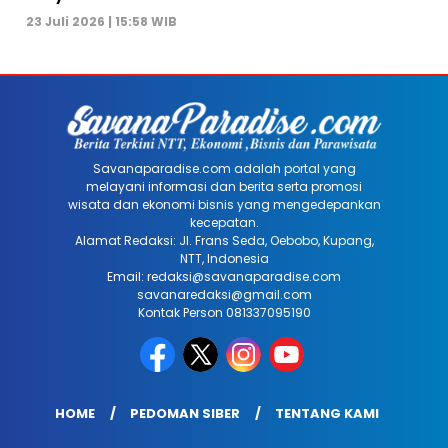
23 Juli 2026 | 15:58 WIB
Savanaparadise.com adalah portal yang
melayani informasi dan berita serta promosi
wisata dan ekonomi bisnis yang mengedepankan
kecepatan.
Alamat Redaksi: Jl. Frans Seda, Oebobo, Kupang,
NTT, Indonesia
Email: redaksi@savanaparadise.com
savanaredaksi@gmail.com
Kontak Person 081337095190
HOME
PEDOMAN SIBER
TENTANG KAMI