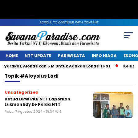
SCROLL TO CONTINUE WITH CONTENT
HOME
NTT UPDATE
PARIWISATA
INFO NIAGA
EKONO
arakat, Alokasikan 5 M Untuk Adakan Lokasi TPST
Keluarga
Topik
#Aloysius Ladi
Uncategorized
Ketua DPW PKB NTT Laporkan
Lukman Edy ke Polda NTT
Rabu, 7 Agustus 2024 - 18:34 WIB