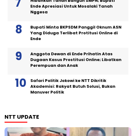
Hibahkan Tanah Bangun SMPN; Bupati
Ende Apresiasi Untuk Mosalaki Tanah
Nggesa
Bupati Minta BKPSDM Panggil Oknum ASN
Yang Diduga Terlibat Protitusi Online di
Ende
Anggota Dewan di Ende Prihatin Atas
Dugaan Kasus Prostitusi Online; Libatkan
Perempuan dan Anak
Safari Politik Jokowi ke NTT Dikritik
Akademisi: Rakyat Butuh Solusi, Bukan
Manuver Politik
NTT UPDATE