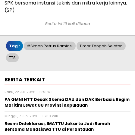
SPK bersama instansi teknis dan mitra kerja lainnya.
(SP)
Berita ini 19 kali dibaca
Tag :
#Simon Petrus Kamlasi
Timor Tengah Selatan
TTS
BERITA TERKAIT
Rabu, 22 Juli 2026 - 19:51 WIB
PA GMNI NTT Desak Skema DAU dan DAK Berbasis Regim
Maritim Lewat UU Provinsi Kepulauan
Minggu, 7 Juni 2026 - 16:30 WIB
Resmi Dideklarasi, IMATTU Jakarta Jadi Rumah
Bersama Mahasiswa TTU di Perantauan