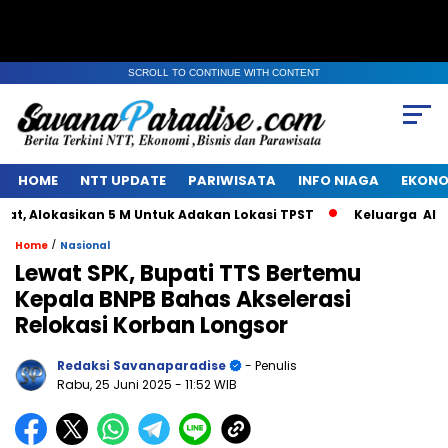
SCROLL TO CONTINUE WITH CONTENT
HOME
NTT UPDATE
PARIWISATA
INFO NIAGA
EKONO
Alokasikan 5 M Untuk Adakan Lokasi TPST
Keluarga Alm Jac
/
Home
Nasional
Lewat SPK, Bupati TTS Bertemu
Kepala BNPB Bahas Akselerasi
Relokasi Korban Longsor
Redaksi Savanaparadise
- Penulis
Rabu, 25 Juni 2025
- 11:52 WIB