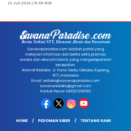
23 Juli 2026 | 15:58 WIB
Savanaparadise.com adalah portal yang
melayani informasi dan berita serta promosi
wisata dan ekonomi bisnis yang mengedepankan
kecepatan.
Alamat Redaksi: Jl. Frans Seda, Oebobo, Kupang,
NTT, Indonesia
Email: redaksi@savanaparadise.com
savanaredaksi@gmail.com
Kontak Person 081337095190
HOME
PEDOMAN SIBER
TENTANG KAMI