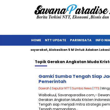
HOME
NTT UPDATE
PARIWISATA
INFO NI
 Penolakan Masyarakat, Alokasikan 5 M Untuk Adakan Lokasi TPS
Topik
Gerakan Angkatan Muda Krist
Gamki Sumba Tengah Siap Jadi
Pemerintah
Daerah
|
Seputar NTT
|
Sumba News
|
TTS
| Mingg
Waibakuul, Savanaparadise.com,- Dewa
Gerakan Angkatan Muda Kristen Indones
Tengah siap menjadi mitra strategis pe
Tengah memandang…