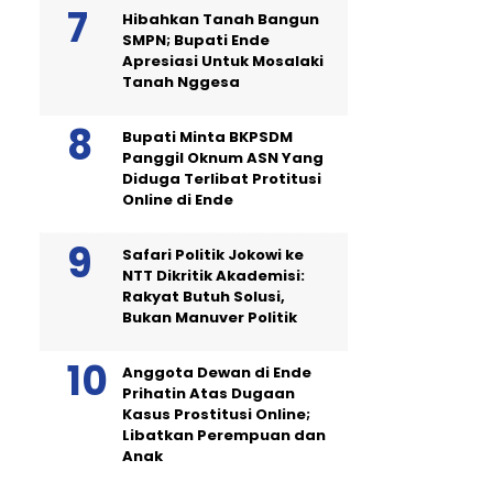
Hibahkan Tanah Bangun
SMPN; Bupati Ende
Apresiasi Untuk Mosalaki
Tanah Nggesa
Bupati Minta BKPSDM
Panggil Oknum ASN Yang
Diduga Terlibat Protitusi
Online di Ende
Safari Politik Jokowi ke
NTT Dikritik Akademisi:
Rakyat Butuh Solusi,
Bukan Manuver Politik
Anggota Dewan di Ende
Prihatin Atas Dugaan
Kasus Prostitusi Online;
Libatkan Perempuan dan
Anak