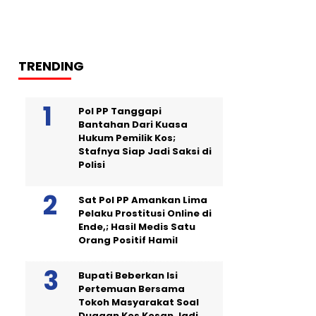
TRENDING
Pol PP Tanggapi
Bantahan Dari Kuasa
Hukum Pemilik Kos;
Stafnya Siap Jadi Saksi di
Polisi
Sat Pol PP Amankan Lima
Pelaku Prostitusi Online di
Ende,; Hasil Medis Satu
Orang Positif Hamil
Bupati Beberkan Isi
Pertemuan Bersama
Tokoh Masyarakat Soal
Dugaan Kos Kosan Jadi