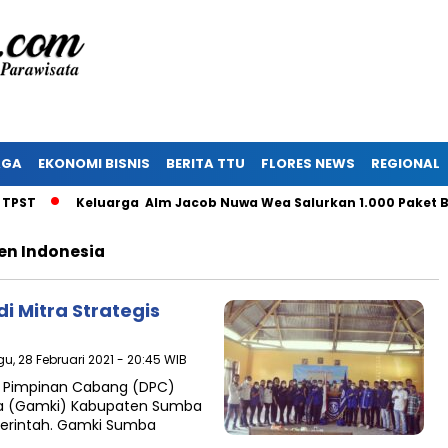
AGA
EKONOMI BISNIS
BERITA TTU
FLORES NEWS
REGIONAL
T
Keluarga Alm Jacob Nuwa Wea Salurkan 1.000 Paket Ban
en Indonesia
 Mitra Strategis
u, 28 Februari 2021 - 20:45 WIB
n Pimpinan Cabang (DPC)
ia (Gamki) Kabupaten Sumba
merintah. Gamki Sumba