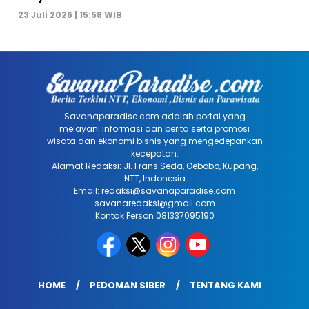
23 Juli 2026 | 15:58 WIB
Savanaparadise.com adalah portal yang
melayani informasi dan berita serta promosi
wisata dan ekonomi bisnis yang mengedepankan
kecepatan.
Alamat Redaksi: Jl. Frans Seda, Oebobo, Kupang,
NTT, Indonesia
Email: redaksi@savanaparadise.com
savanaredaksi@gmail.com
Kontak Person 081337095190
HOME
PEDOMAN SIBER
TENTANG KAMI