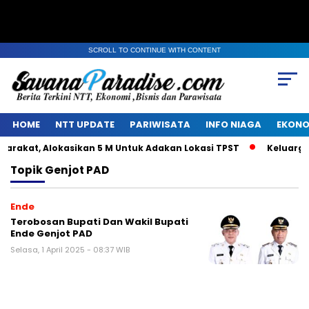
SCROLL TO CONTINUE WITH CONTENT
HOME
NTT UPDATE
PARIWISATA
INFO NIAGA
EKONO
rakat, Alokasikan 5 M Untuk Adakan Lokasi TPST
Keluarga A
Topik
Genjot PAD
Ende
Terobosan Bupati Dan Wakil Bupati
Ende Genjot PAD
Selasa, 1 April 2025 - 08:37 WIB