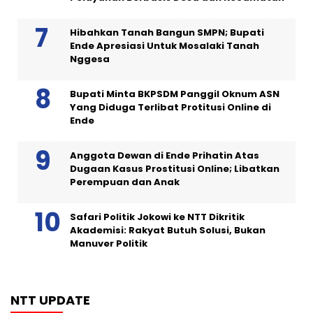
Hibahkan Tanah Bangun SMPN; Bupati
Ende Apresiasi Untuk Mosalaki Tanah
Nggesa
Bupati Minta BKPSDM Panggil Oknum ASN
Yang Diduga Terlibat Protitusi Online di
Ende
Anggota Dewan di Ende Prihatin Atas
Dugaan Kasus Prostitusi Online; Libatkan
Perempuan dan Anak
Safari Politik Jokowi ke NTT Dikritik
Akademisi: Rakyat Butuh Solusi, Bukan
Manuver Politik
NTT UPDATE