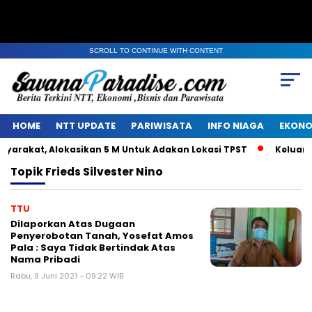
SCROLL TO CONTINUE WITH CONTENT
HOME
NTT UPDATE
PARIWISATA
INFO NIAGA
EKONO
rakat, Alokasikan 5 M Untuk Adakan Lokasi TPST
Keluarga 
Topik
Frieds Silvester Nino
TTU
Dilaporkan Atas Dugaan
Penyerobotan Tanah, Yosefat Amos
Pala : Saya Tidak Bertindak Atas
Nama Pribadi
Rabu, 9 Juni 2021 - 09:22 WIB