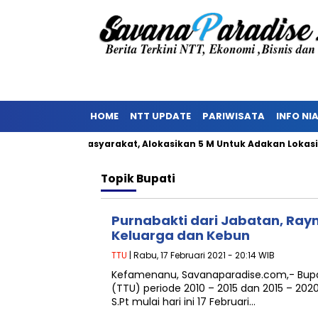
HOME
NTT UPDATE
PARIWISATA
INFO NI
 Penolakan Masyarakat, Alokasikan 5 M Untuk Adakan Lokasi TPS
Topik
Bupati
Purnabakti dari Jabatan, Ray
Keluarga dan Kebun
TTU
| Rabu, 17 Februari 2021 - 20:14 WIB
Kefamenanu, Savanaparadise.com,- Bupa
(TTU) periode 2010 – 2015 dan 2015 – 20
S.Pt mulai hari ini 17 Februari…