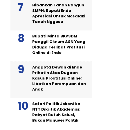
Hibahkan Tanah Bangun
SMPN; Bupati Ende
Apresiasi Untuk Mosalaki
Tanah Nggesa
Bupati Minta BKPSDM
Panggil Oknum ASN Yang
Diduga Terlibat Protitusi
Online di Ende
Anggota Dewan di Ende
Prihatin Atas Dugaan
Kasus Prostitusi Online;
Libatkan Perempuan dan
Anak
Safari Politik Jokowi ke
NTT Dikritik Akademisi:
Rakyat Butuh Solusi,
Bukan Manuver Politik