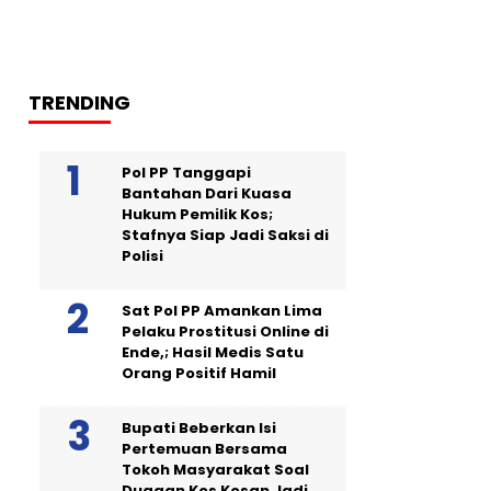
TRENDING
Pol PP Tanggapi
Bantahan Dari Kuasa
Hukum Pemilik Kos;
Stafnya Siap Jadi Saksi di
Polisi
Sat Pol PP Amankan Lima
Pelaku Prostitusi Online di
Ende,; Hasil Medis Satu
Orang Positif Hamil
Bupati Beberkan Isi
Pertemuan Bersama
Tokoh Masyarakat Soal
Dugaan Kos Kosan Jadi