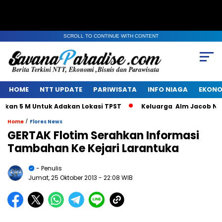
SCROLL TO CONTINUE WITH CONTENT
HOME
NTT UPDATE
PARIWISATA
INFO NIAGA
EKONO
 5 M Untuk Adakan Lokasi TPST
Keluarga Alm Jacob Nuwa W
/
Home
Flores News
GERTAK Flotim Serahkan Informasi
Tambahan Ke Kejari Larantuka
- Penulis
Jumat, 25 Oktober 2013
- 22:08 WIB