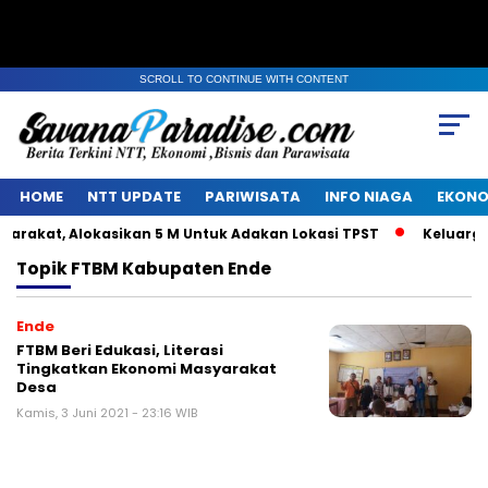
SCROLL TO CONTINUE WITH CONTENT
HOME
NTT UPDATE
PARIWISATA
INFO NIAGA
EKONO
rakat, Alokasikan 5 M Untuk Adakan Lokasi TPST
Keluarga 
Topik
FTBM Kabupaten Ende
Ende
FTBM Beri Edukasi, Literasi
Tingkatkan Ekonomi Masyarakat
Desa
Kamis, 3 Juni 2021 - 23:16 WIB