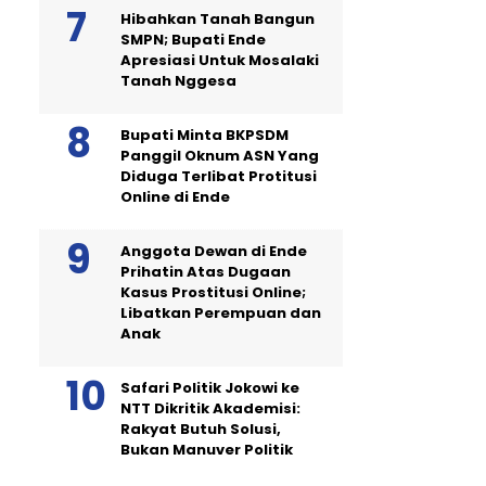
Hibahkan Tanah Bangun
SMPN; Bupati Ende
Apresiasi Untuk Mosalaki
Tanah Nggesa
Bupati Minta BKPSDM
Panggil Oknum ASN Yang
Diduga Terlibat Protitusi
Online di Ende
Anggota Dewan di Ende
Prihatin Atas Dugaan
Kasus Prostitusi Online;
Libatkan Perempuan dan
Anak
Safari Politik Jokowi ke
NTT Dikritik Akademisi:
Rakyat Butuh Solusi,
Bukan Manuver Politik