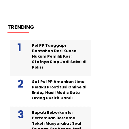
TRENDING
Pol PP Tanggapi
Bantahan Dari Kuasa
Hukum Pemilik Kos;
Stafnya Siap Jadi Saksi di
Polisi
Sat Pol PP Amankan Lima
Pelaku Prostitusi Online di
Ende,; Hasil Medis Satu
Orang Positif Hamil
Bupati Beberkan Isi
Pertemuan Bersama
Tokoh Masyarakat Soal
Dugaan Kos Kosan Jadi