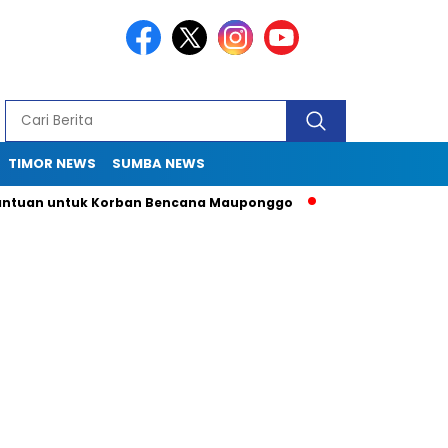
TIMOR NEWS
SUMBA NEWS
uan untuk Korban Bencana Mauponggo
Drama Pergub 33: Kadi