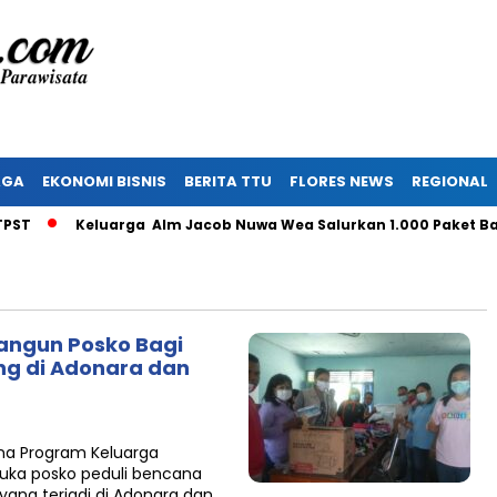
AGA
EKONOMI BISNIS
BERITA TTU
FLORES NEWS
REGIONAL
Keluarga Alm Jacob Nuwa Wea Salurkan 1.000 Paket Bant
angun Posko Bagi
ng di Adonara dan
ana Program Keluarga
ka posko peduli bencana
ang terjadi di Adonara dan…