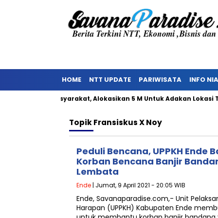
HOME
NTT UPDATE
PARIWISATA
INFO NI
enolakan Masyarakat, Alokasikan 5 M Untuk Adakan Lokasi TPST
Topik
Fransiskus X Noy
Peduli Bencana, UPPKH Ende B
Korban Bencana Banjir Banda
Lembata
Ende
| Jumat, 9 April 2021 - 20:05 WIB
Ende, Savanaparadise.com,- Unit Pelaks
Harapan (UPPKH) Kabupaten Ende membu
untuk membantu korban banjir bandang y