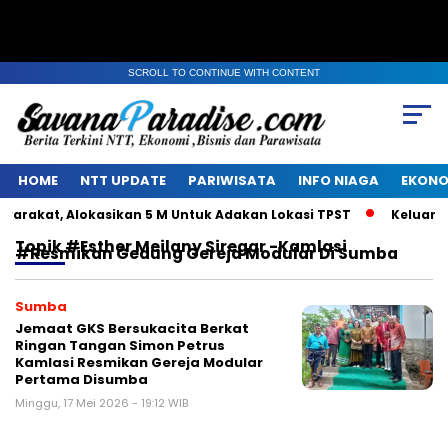
SCROLL TO CONTINUE WITH CONTENT
HOME
NTT UPDATE
PARIWISATA
INFO NIAGA
EKONO
rakat, Alokasikan 5 M Untuk Adakan Lokasi TPST
Keluarga 
Topik
#Esther Meilany Siregar -Kamlasi
#Resmikan Gedung Gereja Modular Di Sumba
Sumba
Jemaat GKS Bersukacita Berkat
Ringan Tangan Simon Petrus
Kamlasi Resmikan Gereja Modular
Pertama Disumba
Minggu, 17 Mei 2026 - 19:12 WIB