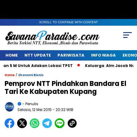
SCROLL TO CONTINUE WITH CONTENT
HOME
NTT UPDATE
PARIWISATA
INFO NIAGA
EKONO
 5 M Untuk Adakan Lokasi TPST
Keluarga Alm Jacob Nuwa W
/
Home
Ekonomi Bisnis
Pemprov NTT Pindahkan Bandara El
Tari Ke Kabupaten Kupang
- Penulis
Selasa, 12 Mei 2015
- 20:32 WIB