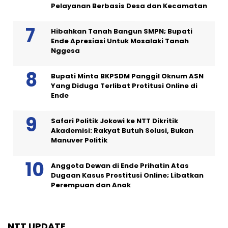
Pelayanan Berbasis Desa dan Kecamatan
Hibahkan Tanah Bangun SMPN; Bupati
Ende Apresiasi Untuk Mosalaki Tanah
Nggesa
Bupati Minta BKPSDM Panggil Oknum ASN
Yang Diduga Terlibat Protitusi Online di
Ende
Safari Politik Jokowi ke NTT Dikritik
Akademisi: Rakyat Butuh Solusi, Bukan
Manuver Politik
Anggota Dewan di Ende Prihatin Atas
Dugaan Kasus Prostitusi Online; Libatkan
Perempuan dan Anak
NTT UPDATE