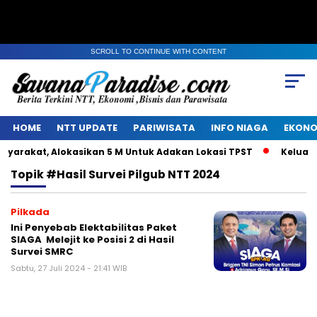
SCROLL TO CONTINUE WITH CONTENT
HOME
NTT UPDATE
PARIWISATA
INFO NIAGA
EKONO
arakat, Alokasikan 5 M Untuk Adakan Lokasi TPST
Keluarga
Topik
#Hasil Survei Pilgub NTT 2024
Pilkada
Ini Penyebab Elektabilitas Paket
SIAGA Melejit ke Posisi 2 di Hasil
Survei SMRC
Sabtu, 27 Juli 2024 - 21:41 WIB