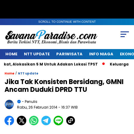
SCROLL TO CONTINUE WITH CONTENT
HOME
NTT UPDATE
PARIWISATA
INFO NIAGA
EKONO
, Alokasikan 5 M Untuk Adakan Lokasi TPST
Keluarga Alm J
/
Home
NTT update
Jika Tak Konsisten Bersidang, GMNI
Ancam Duduki DPRD TTU
- Penulis
Rabu, 26 Februari 2014
- 16:37 WIB