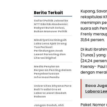
Kupang, Savana
Berita Terkait
rekapitulasi K
Safari Politik Jokowi ke
memimpin pero
NTT Dikritik Akademisi:
suara sah Pem
Rakyat Butuh Solusi,
Bukan Manuver Politik
Frenly meraup
31,64 persen.
Mindriyati Astiningsih
Laka Lena Ajak Orang
Tua Perkuat
Di ikuti Ibra
Perlindungan Anak
Lewat Parenting dan
(Tunas) yang 
Literasi Digital
(24,24 persen
Foenay- Paul 
Media Penyiaran
Berperan Penting dalam
dengan meraih
Penyebarluasan
Informasi Pemilu
Baca Juga 
Universitas Dhyana Pura
Bali Tradisi Ora et
Labora Le
Labora Lewat Ibadah
Rabuan
Paket Nomor u
Jangan Gaduh, Ahli