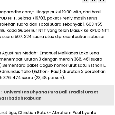
paradise.com,- Hingga pukul 19.00 wita, dari hasil
PUD NTT, Selasa, /19/03, paket Frenly masih terus
lehan suara. dari Total Suara sebanyak 1. 603.455
ilu Kada Gubernur NTT yang telah Masuk ke KPUD NTT,
 suara 507. 324 suara atau dipresentasikan sebesar
him Agustinus Medah- Emanuel Melkiades Laka Lena
menempati urutan 3 dengan meraih 388, 461 suara
),Sementara paket Cagub nomor urut satu, Esthon L.
Edmundus Tallo (Esthon- Paul) di urutan 3 perolehan
 376. 474 suara (23,48 persen).
:
Universitas Dhyana Pura Bali Tradisi Ora et
wat Ibadah Rabuan
rut tiga, Christian Rotok- Abraham Paul Liyanto