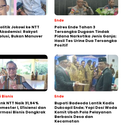
Ende
olitik Jokowi ke NTT
Polres Ende Tahan 3
k Akademisi: Rakyat
Tersangka Dugaan Tindak
olusi, Bukan Manuver
Pidana Narkotika Jenis Ganja;
Hasil Tes Urine Dua Tersangka
Positif
 Bisnis
Ende
nk NTT Naik 31,94%
Bupati Badeoda Lantik Kadis
mester I, Efisiensi dan
Dukcapil Ende; Yopi Dosi Woda
rmasi Bisnis Dongkrak
Komit Ubah Pola Pelayanan
Berbasis Desa dan
Kecamatan