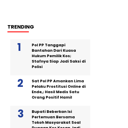
TRENDING
Pol PP Tanggapi
Bantahan Dari Kuasa
Hukum Pemilik Kos;
Stafnya Siap Jadi Saksi di
Polisi
Sat Pol PP Amankan Lima
Pelaku Prostitusi Online di
Ende,; Hasil Medis Satu
Orang Positif Hamil
Bupati Beberkan Isi
Pertemuan Bersama
Tokoh Masyarakat Soal
Dugaan Kos Kosan Jadi