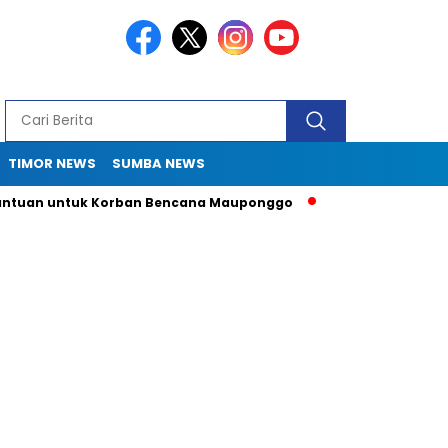
TIMOR NEWS
SUMBA NEWS
an untuk Korban Bencana Mauponggo
Drama Pergub 33: Kadis