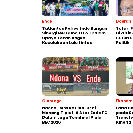
Ende
Daerah
Satlantas Polres Ende Bangun
Safari P
Sinergi Bersama FLLAJ Dalam
Dikriti
Upaya Tekan Angka
Butuh S
Kecelakaan Lalu Lintas
Politik
Olahraga
Ekonomi
Ndona Lolos ke Final Usai
Laba Ba
Menang Tipis 1-0 Atas Ende FC
pada Se
Dalam Laga Semifinal Piala
Transfo
BEC 2026
Kinerja