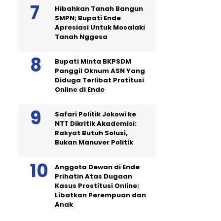
Hibahkan Tanah Bangun
SMPN; Bupati Ende
Apresiasi Untuk Mosalaki
Tanah Nggesa
Bupati Minta BKPSDM
Panggil Oknum ASN Yang
Diduga Terlibat Protitusi
Online di Ende
Safari Politik Jokowi ke
NTT Dikritik Akademisi:
Rakyat Butuh Solusi,
Bukan Manuver Politik
Anggota Dewan di Ende
Prihatin Atas Dugaan
Kasus Prostitusi Online;
Libatkan Perempuan dan
Anak