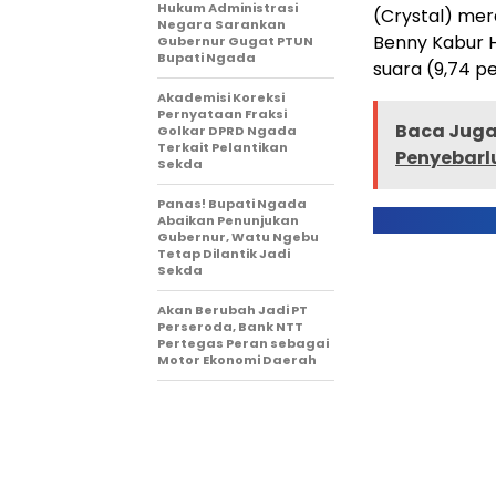
Hukum Administrasi
(Crystal) mera
Negara Sarankan
Benny Kabur 
Gubernur Gugat PTUN
Bupati Ngada
suara (9,74 p
Akademisi Koreksi
Pernyataan Fraksi
Baca Juga 
Golkar DPRD Ngada
Terkait Pelantikan
Penyebarl
Sekda
Panas! Bupati Ngada
Abaikan Penunjukan
Gubernur, Watu Ngebu
Tetap Dilantik Jadi
Sekda
Akan Berubah Jadi PT
Perseroda, Bank NTT
Pertegas Peran sebagai
Motor Ekonomi Daerah