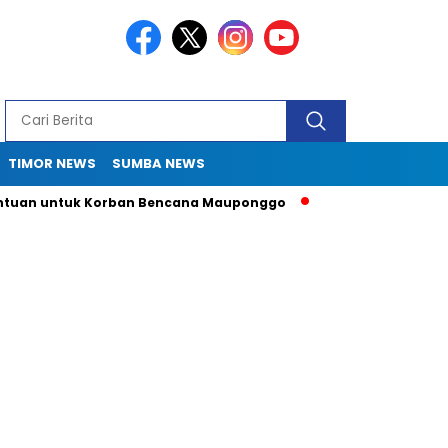
TIMOR NEWS
SUMBA NEWS
n untuk Korban Bencana Mauponggo
Drama Pergub 33: Kadis 