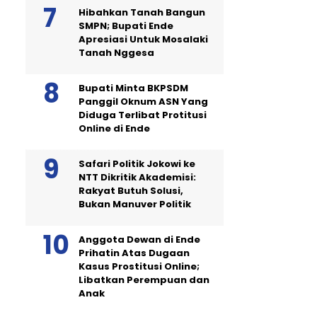
Hibahkan Tanah Bangun
SMPN; Bupati Ende
Apresiasi Untuk Mosalaki
Tanah Nggesa
Bupati Minta BKPSDM
Panggil Oknum ASN Yang
Diduga Terlibat Protitusi
Online di Ende
Safari Politik Jokowi ke
NTT Dikritik Akademisi:
Rakyat Butuh Solusi,
Bukan Manuver Politik
Anggota Dewan di Ende
Prihatin Atas Dugaan
Kasus Prostitusi Online;
Libatkan Perempuan dan
Anak