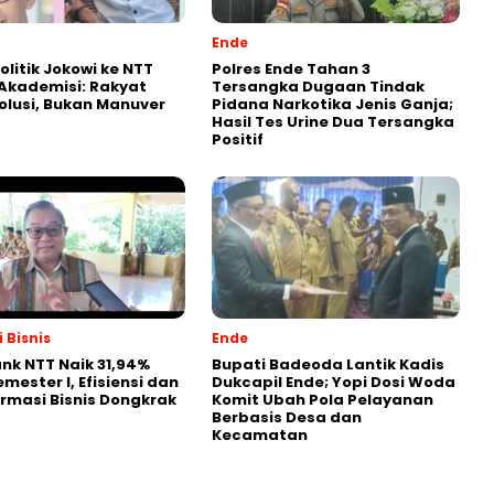
Ende
olitik Jokowi ke NTT
Polres Ende Tahan 3
k Akademisi: Rakyat
Tersangka Dugaan Tindak
olusi, Bukan Manuver
Pidana Narkotika Jenis Ganja;
Hasil Tes Urine Dua Tersangka
Positif
 Bisnis
Ende
nk NTT Naik 31,94%
Bupati Badeoda Lantik Kadis
mester I, Efisiensi dan
Dukcapil Ende; Yopi Dosi Woda
rmasi Bisnis Dongkrak
Komit Ubah Pola Pelayanan
Berbasis Desa dan
Kecamatan