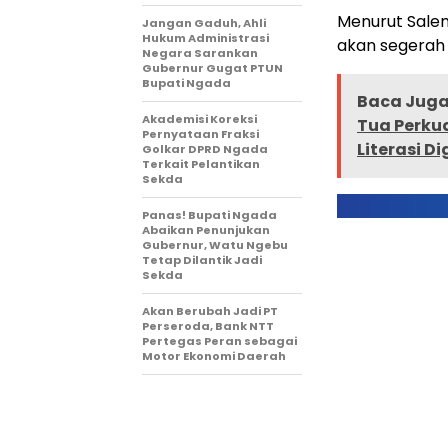
Menurut Salem
Jangan Gaduh, Ahli
Hukum Administrasi
akan segerah 
Negara Sarankan
Gubernur Gugat PTUN
Bupati Ngada
Baca Juga 
Akademisi Koreksi
Tua Perku
Pernyataan Fraksi
Literasi Di
Golkar DPRD Ngada
Terkait Pelantikan
Sekda
Panas! Bupati Ngada
Abaikan Penunjukan
Gubernur, Watu Ngebu
Tetap Dilantik Jadi
Sekda
Akan Berubah Jadi PT
Perseroda, Bank NTT
Pertegas Peran sebagai
Motor Ekonomi Daerah