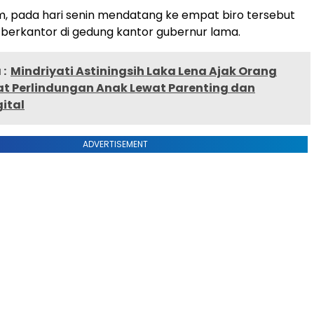
, pada hari senin mendatang ke empat biro tersebut
berkantor di gedung kantor gubernur lama.
:
Mindriyati Astiningsih Laka Lena Ajak Orang
at Perlindungan Anak Lewat Parenting dan
gital
ADVERTISEMENT