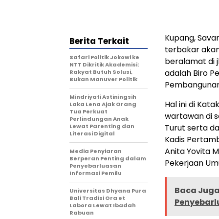
Kupang, Savan
Berita Terkait
terbakar aka
Safari Politik Jokowi ke
beralamat di 
NTT Dikritik Akademisi:
adalah Biro P
Rakyat Butuh Solusi,
Bukan Manuver Politik
Pembangunan,
Mindriyati Astiningsih
Hal ini di Ka
Laka Lena Ajak Orang
Tua Perkuat
wartawan di s
Perlindungan Anak
Lewat Parenting dan
Turut serta d
Literasi Digital
Kadis Pertam
Anita Yovita 
Media Penyiaran
Berperan Penting dalam
Pekerjaan Umu
Penyebarluasan
Informasi Pemilu
Baca Juga 
Universitas Dhyana Pura
Bali Tradisi Ora et
Penyebarl
Labora Lewat Ibadah
Rabuan