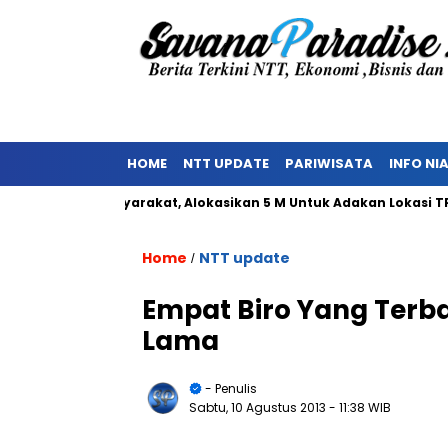
HOME
NTT UPDATE
PARIWISATA
INFO NI
nolakan Masyarakat, Alokasikan 5 M Untuk Adakan Lokasi TPST
Home
NTT update
/
Empat Biro Yang Terb
Lama
- Penulis
Sabtu, 10 Agustus 2013
- 11:38 WIB