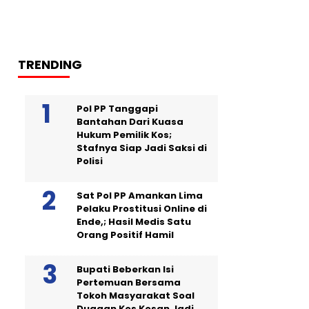
TRENDING
Pol PP Tanggapi
Bantahan Dari Kuasa
Hukum Pemilik Kos;
Stafnya Siap Jadi Saksi di
Polisi
Sat Pol PP Amankan Lima
Pelaku Prostitusi Online di
Ende,; Hasil Medis Satu
Orang Positif Hamil
Bupati Beberkan Isi
Pertemuan Bersama
Tokoh Masyarakat Soal
Dugaan Kos Kosan Jadi