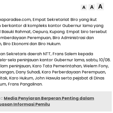
A
A
A
aparadise.com, Empat Sekretariat Biro yang ikut
n berkantor di kompleks kantor Gubernur lama yang
jl Basuki Rahmat, Oepura, Kupang. Empat biro tersebut
emberdayaan Perempuan, Biro Administrasi dan
 Biro Ekonomi dan Biro Hukum.
takan Sekretaris daerah NTT, Frans Salem kepada
ela-sela peninjauan kantor Gubernur lama, sabtu, 10/08.
alam peninjauan, Karo Tata Pemerintahan, Welem Fony,
bangan, Dany Suhadi, Karo Perberdayaan Perempuan,
Mitak, Karo Hukum, John Hawula serta pejabat di Dinas
m, Frans Pangalinan.
:
Media Penyiaran Berperan Penting dalam
uasan Informasi Pemilu