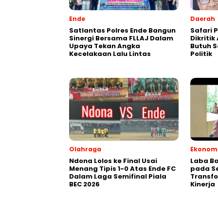
Ende
Daerah
Satlantas Polres Ende Bangun
Safari P
Sinergi Bersama FLLAJ Dalam
Dikriti
Upaya Tekan Angka
Butuh S
Kecelakaan Lalu Lintas
Politik
Olahraga
Ekonomi
Ndona Lolos ke Final Usai
Laba Ba
Menang Tipis 1-0 Atas Ende FC
pada Se
Dalam Laga Semifinal Piala
Transfo
BEC 2026
Kinerja