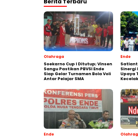
Berita Terbaru
Olahraga
Ende
Soekarno Cup I Ditutup; Vinsen
Satlant
Sangu Pastikan PBVSI Ende
Sinergi
Siap Gelar Turnamen Bola Voli
Upaya 
Antar Pelajar SMA
Kecelak
Ende
Olahra