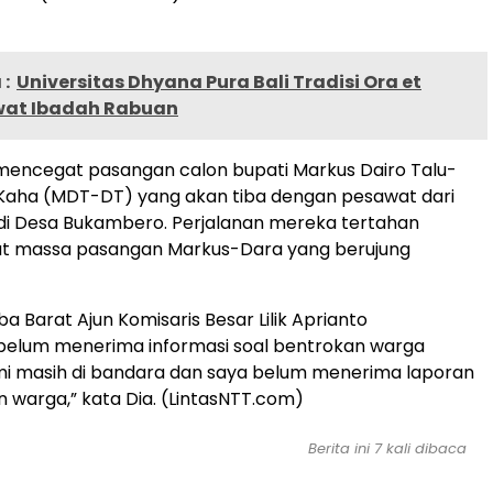
:
Universitas Dhyana Pura Bali Tradisi Ora et
wat Ibadah Rabuan
mencegat pasangan calon bupati Markus Dairo Talu-
Kaha (MDT-DT) yang akan tiba dengan pesawat dari
 di Desa Bukambero. Perjalanan mereka tertahan
at massa pasangan Markus-Dara yang berujung
a Barat Ajun Komisaris Besar Lilik Aprianto
elum menerima informasi soal bentrokan warga
mi masih di bandara dan saya belum menerima laporan
 warga,” kata Dia. (LintasNTT.com)
Berita ini 7 kali dibaca