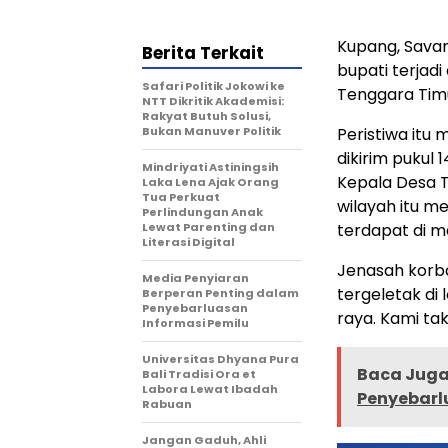
Kupang, Sava
Berita Terkait
bupati terjad
Safari Politik Jokowi ke
Tenggara Timu
NTT Dikritik Akademisi:
Rakyat Butuh Solusi,
Bukan Manuver Politik
Peristiwa itu
dikirim pukul
Mindriyati Astiningsih
Kepala Desa 
Laka Lena Ajak Orang
Tua Perkuat
wilayah itu 
Perlindungan Anak
Lewat Parenting dan
terdapat di 
Literasi Digital
Jenasah korba
Media Penyiaran
tergeletak di 
Berperan Penting dalam
Penyebarluasan
raya. Kami tak
Informasi Pemilu
Universitas Dhyana Pura
Baca Juga 
Bali Tradisi Ora et
Labora Lewat Ibadah
Penyebarl
Rabuan
Jangan Gaduh, Ahli