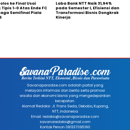
olos ke Final Usai
Laba Bank NTT Naik 31,94%
Tipis 1-0 Atas Ende FC
pada Semester I, Efisiensi dan
aga Semifinal Piala
Transformasi Bisnis Dongkrak
6
Kinerja
Savanaparadise.com adalah portal yang
melayani informasi dan berita serta promosi
wisata dan ekonomi bisnis yang mengedepankan
kecepatan.
Alamat Redaksi: Jl. Frans Seda, Oebobo, Kupang,
NTT, Indonesia
Email: redaksi@savanaparadise.com
savanaredaksi@gmail.com
Kontak Person 081337095190