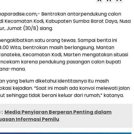
naparadise.com,- Bentrokan antarpendukung calon
i di Kecamatan Kodi, Kabupaten Sumba Barat Daya, Nusa
r, Jumat (30/8) siang.
 mengakibatkan satu orang tewas. Sampai berita ini
 14.00 Wita, bentrokan masih berlangsung. Mantan
Tanateke, Kecamatan Kodi, Marten mengatakan situasi
mencekam karena pendukung pasangan calon bupati
mana-mana.
n yang belum diketahui identitasnya itu masih
lokasi kejadian. “Saat ini masih ada konvoi melewati jalan
ut sehingga tidak berani keluar dari rumah,” katanya.
:
Media Penyiaran Berperan Penting dalam
uasan Informasi Pemilu