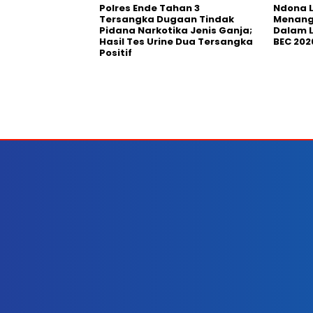
Polres Ende Tahan 3
Ndona L
Tersangka Dugaan Tindak
Menang 
Pidana Narkotika Jenis Ganja;
Dalam L
Hasil Tes Urine Dua Tersangka
BEC 202
Positif