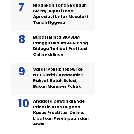
Hibahkan Tanah Bangun
SMPN; Bupati Ende
Apresiasi Untuk Mosalaki
Tanah Nggesa
Bupati Minta BKPSDM
Panggil Oknum ASN Yang
Diduga Terlibat Protitusi
Online di Ende
Safari Politik Jokowi ke
NTT Dikritik Akademisi:
Rakyat Butuh Solusi,
Bukan Manuver Politik
Anggota Dewan di Ende
Prihatin Atas Dugaan
Kasus Prostitusi Online;
Libatkan Perempuan dan
Anak