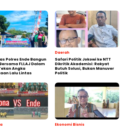
Daerah
as Polres Ende Bangun
Safari Politik Jokowi ke NTT
 Bersama FLLAJ Dalam
Dikritik Akademisi: Rakyat
Tekan Angka
Butuh Solusi, Bukan Manuver
aan Lalu Lintas
Politik
ga
Ekonomi Bisnis