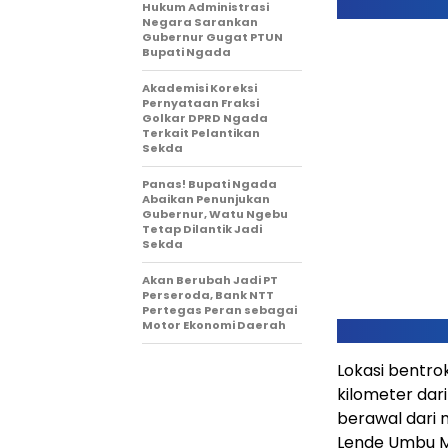
Hukum Administrasi
Negara Sarankan
Gubernur Gugat PTUN
Bupati Ngada
Akademisi Koreksi
Pernyataan Fraksi
Golkar DPRD Ngada
Terkait Pelantikan
Sekda
Panas! Bupati Ngada
Abaikan Penunjukan
Gubernur, Watu Ngebu
Tetap Dilantik Jadi
Sekda
Akan Berubah Jadi PT
Perseroda, Bank NTT
Pertegas Peran sebagai
Motor Ekonomi Daerah
Lokasi bentro
kilometer da
berawal dari 
Lende Umbu Mo