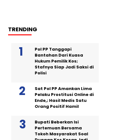
TRENDING
Pol PP Tanggapi
Bantahan Dari Kuasa
Hukum Pemilik Kos;
Stafnya Siap Jadi Saksi di
Polisi
Sat Pol PP Amankan Lima
Pelaku Prostitusi Online di
Ende,; Hasil Medis Satu
Orang Positif Hamil
Bupati Beberkan Isi
Pertemuan Bersama
Tokoh Masyarakat Soal
Dugaan Kos Kosan Jadi