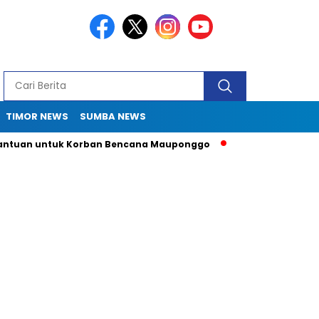
TIMOR NEWS
SUMBA NEWS
an untuk Korban Bencana Mauponggo
Drama Pergub 33: Kadis